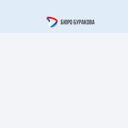
вый цветок»
«Кружевной
арабеск»
рный берег»
«Царский узор»