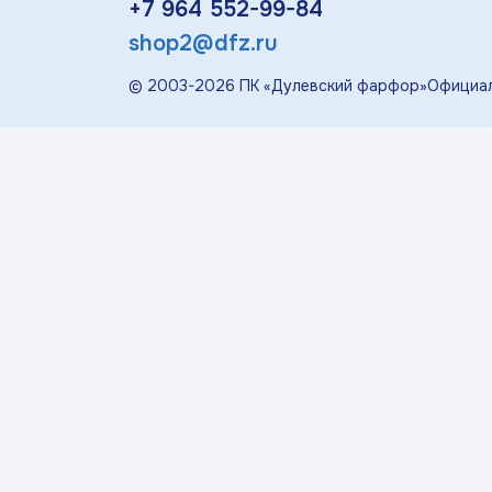
+7 964 552-99-84
«П
shop2@dfz.ru
Детская посуда
© 2003-
2026
ПК «Дулевский фарфор»
Официал
Дулевский Фарфор
Авторские изделия
Восстановленная
скульптура
Скульптура
современная
«Гордость России»
Менажницы