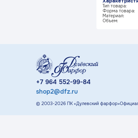
Харакетрист
«П
Тип товара:
Форма товара:
Детская посуда
Материал:
Объем:
Дулевский Фарфор
Авторские изделия
Восстановленная
скульптура
+7 964 552-99-84
shop2@dfz.ru
Скульптура
современная
© 2003-
2026
ПК «Дулевский фарфор»
Официал
«Гордость России»
Менажницы