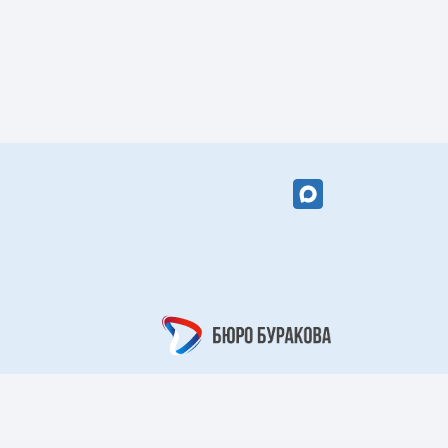
вый цветок»
«Кружевной
арабеск»
рный берег»
«Царский узор»