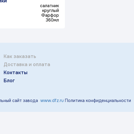
ики
Отправить
тичка Королек»
«Мгновения весны»
«Розо
салатник
круглый
Заполняя и отправляя форму, вы соглашаетесь
Фарфор
c
политикой конфиденциальности
360мл
«Виноград»
«Маргаритки»
«Лазу
Как заказать
«Тропики»
«Магнолия»
Доставка и оплата
Контакты
Блог
ьный сайт завода
www.dfz.ru
Политика конфиденциальности