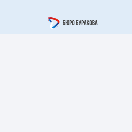
вый цветок»
«Кружевной
арабеск»
рный берег»
«Царский узор»