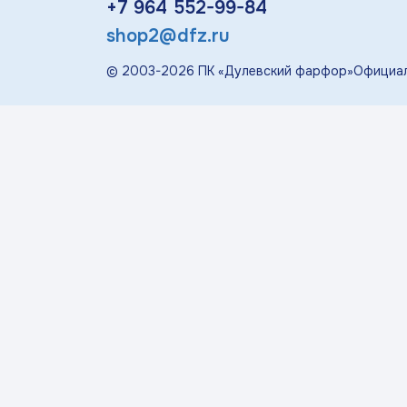
+7 964 552-99-84
«П
shop2@dfz.ru
Детская посуда
© 2003-
2026
ПК «Дулевский фарфор»
Официал
Дулевский Фарфор
Авторские изделия
Восстановленная
скульптура
Скульптура
современная
«Гордость России»
Менажницы