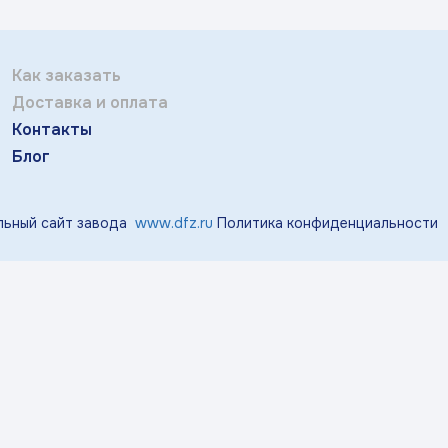
Отправить
тичка Королек»
«Мгновения весны»
«Розо
Заполняя и отправляя форму, вы соглашаетесь
c
политикой конфиденциальности
Как заказать
Доставка и оплата
«Виноград»
«Маргаритки»
«Лазу
Контакты
Блог
«Тропики»
«Магнолия»
ьный сайт завода
www.dfz.ru
Политика конфиденциальности