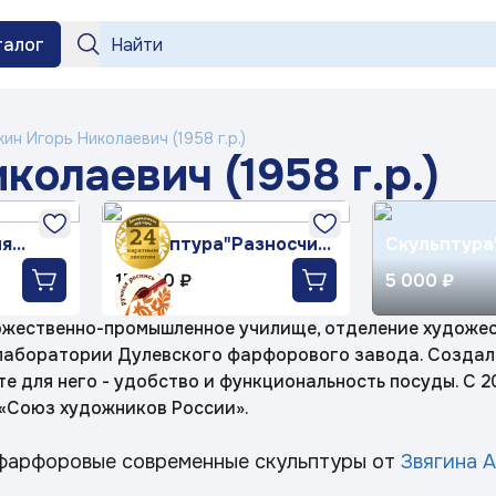
талог
нтакты
Блог
одтверждение
ии
ин Игорь Николаевич (1958 г.р.)
Вход
Под заказ
колаевич (1958 г.р.)
Отмена
Подтвердит
Номер телефона
Товар
«Бузина»
«На лугу»
Люби
ФИО
ля
Скульптура"Разносчик
Скульптура
Получить код
газет" авт.Силкина
с собакой"
15 000 ₽
5 000 ₽
Т.А.рос.Иукканен Д.Г.
авт.Силкин 
Заполняя и отправляя форму, вы соглашаетесь
Силкин
«Английская
«Пионы»
«Ме
Телефон*
c
политикой конфиденциальности
деревня»
ожественно-промышленное училище, отделение художес
лаборатории Дулевского фарфорового завода. Создал
Комментарий
е для него - удобство и функциональность посуды. С 
«Райск
«Союз художников России».
«Геометрия»
«Букет»
 фарфоровые современные скульптуры от
Звягина А