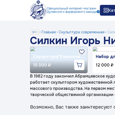
Официальный интернет-магазин
Ка
Дулевского фарфорового завода
Как заказать
Доставка и оплата
Ко
П
Сер
Силкин
Главная
Скульптура современная
Силк
Силкин Игорь Ни
Серии
Игорь
Николаевич
(1958
Белый фарфор
г.р.)
Скульптура"Разносчик
Набор д
газет"авт.Силкина
специй
15 000 ₽
12 000 ₽
Т.А.рос.Иванова М.В
Рябушка
авт.рос.
Серия посуды Маша
И.Н.
выбирает жениха
В 1982 году закончил Абрамцевское худ
работает скульптором художественной 
массового производства. На первом мест
Серия посуды Ситчик
творческой общественной организации 
Возможно, Вас также заинтересуют
Серия посуды Гранат