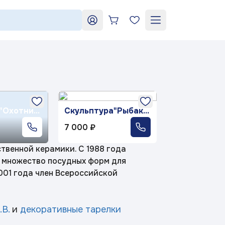
+7 964 552-99-84
shop2@dfz.ru
ь
«Яблони в цвету»
мый рецепт
"Охотник
Скульптура"Рыбак"
авт.Силкин И.Н.
7 000 ₽
И.Н.
йсенский
«Карусель»
букет»
твенной керамики. С 1988 года
 множество посудных форм для
2001 года член Всероссийской
ие ландыши»
«Тыква»
.В.
и
декоративные тарелки