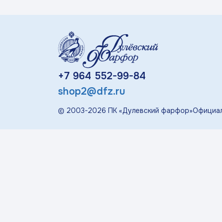
«П
Детская посуда
Дулевский Фарфор
+7 964 552-99-84
Авторские изделия
shop2@dfz.ru
© 2003-
2026
ПК «Дулевский фарфор»
Официал
Восстановленная
скульптура
Скульптура
современная
«Гордость России»
Менажницы