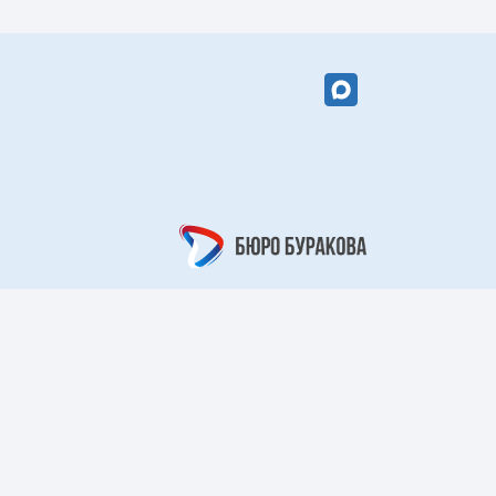
вый цветок»
«Кружевной
арабеск»
рный берег»
«Царский узор»