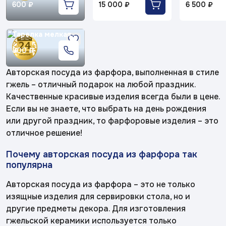
Королек»
весны»
цветок»
авт.рос.Шапкина
авт.рос.Ковтун
600 ₽
15 000 ₽
6 500 ₽
Заполняя и отправляя форму, вы соглашаетесь
И.А.
С.А.
c
политикой конфиденциальности
Дулевский
Фарфор
Тарелка мелкая
«Кружевной
«Виноград»
«Маргаритки
диам.175 мм
арабеск»
Вырезной край
800 ₽
Авторские
Дачный
изделия
авт.рос.Шапкина
Авторская посуда из фарфора, выполненная в стиле
И.А. цена за 1шт.
гжель – отличный подарок на любой праздник.
«Лазурный
«Царский
«Тропики»
Восстановленная
берег»
узор»
скульптура
Качественные красивые изделия всегда были в цене.
Если вы не знаете, что выбрать на день рождения
или другой праздник, то фарфоровые изделия – это
Скульптура
современная
«Магнолия»
отличное решение!
Почему авторская посуда из фарфора так
«Гордость
России»
популярна
Авторская посуда из фарфора – это не только
Менажницы
изящные изделия для сервировки стола, но и
деревянные
другие предметы декора. Для изготовления
гжельской керамики используется только
Керамика