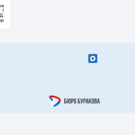
вый цветок»
«Кружевной
ра
арабеск»
1
Д.
ор
рный берег»
«Царский узор»