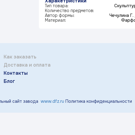
Харакетристики
Отправить
тичка Королек»
«Мгновения весны»
«Розо
Тип товара:
Скульпту
Количество предметов:
Заполняя и отправляя форму, вы соглашаетесь
Автор формы:
Чечулина Г. 
c
политикой конфиденциальности
Материал:
Фарф
«Виноград»
«Маргаритки»
«Лазу
Как заказать
«Тропики»
«Магнолия»
Доставка и оплата
Контакты
Блог
ьный сайт завода
www.dfz.ru
Политика конфиденциальности