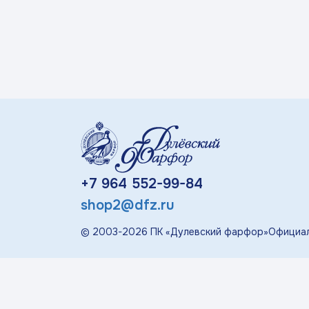
«П
Детская посуда
Дулевский Фарфор
Авторские изделия
Восстановленная
скульптура
+7 964 552-99-84
shop2@dfz.ru
Скульптура
современная
© 2003-
2026
ПК «Дулевский фарфор»
Официал
«Гордость России»
Менажницы