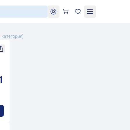
+7 964 552-99-84
shop2@dfz.ru
 категория)
ь
«Яблони в цвету»
мый рецепт
1
йсенский
«Карусель»
букет»
ие ландыши»
«Тыква»