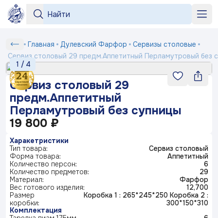
Серии
Серии
«Бузина»
«На лугу»
+7 964 552-99-84
Сервиз
Главная
Дулевский Фарфор
Сервизы столовые
Любимый
Подтверждение
Вход
Под заказ
рецепт
столовый
shop2@dfz.ru
Сервиз столовый 29 предм.Аппетитный Перламутровый без 
Номер телефона
Белый
Товар
Подтвердить
1
/
4
29
фарфор
Как заказать
«Яблони
предм.Аппетитный
Отмена
Сервиз столовый 29
в цвету»
Серия
Перламутровый
«Английская
«Пионы»
Доставка и оплата
ФИО
предм.Аппетитный
посуды
Получить код
деревня»
без
Маша
Перламутровый без супницы
выбирает
Контакты
Заполняя и отправляя форму, вы соглашаетесь
супницы
жениха
19 800 ₽
Телефон*
c
политикой конфиденциальности
Блог
Серия
«Мейсенский
«Карусель»
«Геометрия»
посуды
Харакетристики
букет»
Ситчик
Тип товара:
Сервиз столовый
Комментарий
Форма товара:
Аппетитный
«Райские
«Тыква»
Количество персон:
6
Серия
© 2003-
2026
ПК «Дулевский фарфор»
ландыши»
Количество предметов:
29
посуды
«Букет»
Официальный сайт завода
www.dfz.ru
Материал:
Фарфор
Гранат
Вес готового изделия:
12,700
Политика конфиденциальности
Размер
Коробка 1 : 265*245*250 Коробка 2 :
Детская
коробки:
300*150*310
Отправить
посуда
Комплектация
«Птичка
«Мгновения
«Розовый