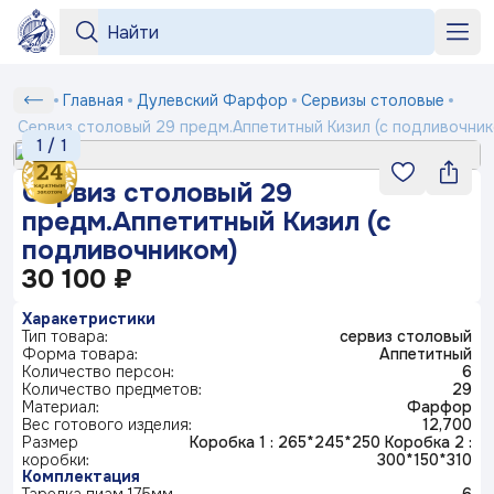
Серии
Серии
«Бузина»
«На лугу»
+7 964 552-99-84
Сервиз
Главная
Дулевский Фарфор
Сервизы столовые
Любимый
Подтверждение
Вход
Под заказ
рецепт
столовый
shop2@dfz.ru
Сервиз столовый 29 предм.Аппетитный Кизил (с подливочник
Номер телефона
Белый
Товар
Подтвердить
1
/
1
29
фарфор
Как заказать
«Яблони
предм.Аппетитный
Отмена
Сервиз столовый 29
в цвету»
Серия
Кизил
«Английская
«Пионы»
Доставка и оплата
ФИО
предм.Аппетитный Кизил (с
посуды
Получить код
деревня»
(с
Маша
подливочником)
выбирает
Контакты
Заполняя и отправляя форму, вы соглашаетесь
подливочником)
жениха
30 100 ₽
Телефон*
c
политикой конфиденциальности
Блог
Серия
«Мейсенский
«Карусель»
«Геометрия»
посуды
Харакетристики
букет»
Ситчик
Тип товара:
сервиз столовый
Комментарий
Форма товара:
Аппетитный
«Райские
«Тыква»
Количество персон:
6
Серия
© 2003-
2026
ПК «Дулевский фарфор»
ландыши»
Количество предметов:
29
посуды
«Букет»
Официальный сайт завода
www.dfz.ru
Материал:
Фарфор
Гранат
Вес готового изделия:
12,700
Политика конфиденциальности
Размер
Коробка 1 : 265*245*250 Коробка 2 :
Детская
коробки:
300*150*310
Отправить
посуда
Комплектация
«Птичка
«Мгновения
«Розовый