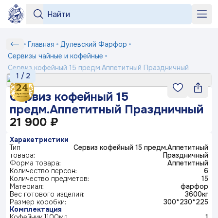
Серии
Серии
«Бузина»
«На лугу»
+7 964 552-99-84
Сервиз
Главная
Дулевский Фарфор
Любимый
Подтверждение
Вход
Под заказ
рецепт
кофейный
shop2@dfz.ru
Сервизы чайные и кофейные
Номер телефона
Белый
Товар
Подтвердить
15
Сервиз кофейный 15 предм.Аппетитный Праздничный
фарфор
Как заказать
1
/
2
«Яблони
предм.Аппетитный
Отмена
в цвету»
Серия
Праздничный
«Английская
«Пионы»
Доставка и оплата
ФИО
Сервиз кофейный 15
посуды
Получить код
деревня»
Маша
предм.Аппетитный Праздничный
выбирает
Контакты
Заполняя и отправляя форму, вы соглашаетесь
жениха
21 900 ₽
Телефон*
c
политикой конфиденциальности
Блог
Серия
«Мейсенский
«Карусель»
«Геометрия»
Харакетристики
посуды
букет»
Ситчик
Тип
Сервиз кофейный 15 предм.Аппетитный
Комментарий
товара:
Праздничный
Форма товара:
Аппетитный
«Райские
«Тыква»
Серия
© 2003-
Количество персон:
2026
ПК «Дулевский фарфор»
ландыши»
6
посуды
«Букет»
Официальный сайт завода
Количество предметов:
www.dfz.ru
15
Гранат
Материал:
фарфор
Политика конфиденциальности
Вес готового изделия:
3600кг
Размер коробки:
300*230*225
Детская
Отправить
Комплектация
посуда
«Птичка
«Мгновения
«Розовый
Кофейник 1100мл
1