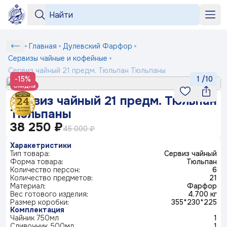
Серии
Серии
«Бузина»
«На лугу»
+7 964 552-99-84
Сервиз
Главная
Дулевский Фарфор
Любимый
Подтверждение
Вход
Под заказ
рецепт
чайный
shop2@dfz.ru
Сервизы чайные и кофейные
Номер телефона
Белый
Товар
Подтвердить
21
Сервиз чайный 21 предм. Тюльпан Тюльпаны
фарфор
Как заказать
-15%
1
/
10
«Яблони
предм.
Отмена
Скидка
в цвету»
Серия
Тюльпан
«Английская
«Пионы»
Доставка и оплата
ФИО
Сервиз чайный 21 предм. Тюльпан
посуды
Получить код
деревня»
Тюльпаны
Маша
Тюльпаны
выбирает
Контакты
Заполняя и отправляя форму, вы соглашаетесь
жениха
38 250 ₽
Телефон*
c
политикой конфиденциальности
45 000 ₽
Блог
Серия
«Мейсенский
«Карусель»
«Геометрия»
Харакетристики
посуды
букет»
Ситчик
Тип товара:
Сервиз чайный
Комментарий
Форма товара:
Тюльпан
Количество персон:
6
«Райские
«Тыква»
Серия
© 2003-
Количество предметов:
2026
ПК «Дулевский фарфор»
ландыши»
21
посуды
«Букет»
Официальный сайт завода
Материал:
www.dfz.ru
Фарфор
Гранат
Вес готового изделия:
4.700 кг
Политика конфиденциальности
Размер коробки:
355*230*225
Комплектация
Детская
Отправить
Чайник 750мл
1
посуда
«Птичка
«Мгновения
«Розовый
Сливочник 500мл
1