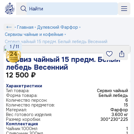
Серии
Серии
«Бузина»
«На лугу»
+7 964 552-99-84
Сервиз
Главная
Дулевский Фарфор
Любимый
Подтверждение
Вход
Под заказ
рецепт
чайный
shop2@dfz.ru
Сервизы чайные и кофейные
Номер телефона
Белый
Товар
Подтвердить
15
Сервиз чайный 15 предм. Белый лебедь Весенний
фарфор
Как заказать
1
/
11
«Яблони
предм.
Отмена
в цвету»
Серия
Белый
«Английская
«Пионы»
Доставка и оплата
ФИО
Сервиз чайный 15 предм. Белый
посуды
Получить код
деревня»
лебедь
Маша
лебедь Весенний
выбирает
Контакты
Заполняя и отправляя форму, вы соглашаетесь
Весенний
жениха
12 500 ₽
Телефон*
c
политикой конфиденциальности
Блог
Серия
«Мейсенский
«Карусель»
«Геометрия»
Харакетристики
посуды
букет»
Ситчик
Тип товара:
Сервиз чайный
Комментарий
Форма товара:
Белый лебедь
Количество персон:
6
«Райские
«Тыква»
Серия
© 2003-
Количество предметов:
2026
ПК «Дулевский фарфор»
ландыши»
15
посуды
«Букет»
Официальный сайт завода
Материал:
www.dfz.ru
Фарфор
Гранат
Вес готового изделия:
3.600 кг
Политика конфиденциальности
Размер коробки:
300*230*225
Комплектация
Детская
Отправить
Чайник 1000мл
1
посуда
«Птичка
«Мгновения
«Розовый
Сливочник 300мл
1