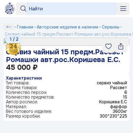
Серии
Серии
«Бузина»
«На лугу»
+7 964 552-99-84
Сервиз
Главная
Авторские изделия в наличии
Сервизы
Любимый
Подтверждение
Вход
Под заказ
рецепт
чайный
shop2@dfz.ru
Сервиз чайный 15 предм.Рассвет Ромашки авт.рос.Коришева Е
Номер телефона
Белый
Товар
Подтвердить
1
/
2
15
фарфор
Как заказать
«Яблони
предм.Рассвет
Отмена
Сервиз чайный 15 предм.Рассвет
в цвету»
Серия
Ромашки
«Английская
«Пионы»
Доставка и оплата
ФИО
Ромашки авт.рос.Коришева Е.С.
посуды
Получить код
деревня»
авт.рос.Коришева
Маша
45 000 ₽
выбирает
Контакты
Заполняя и отправляя форму, вы соглашаетесь
Е.С.
жениха
Телефон*
c
политикой конфиденциальности
Харакетристики
Блог
Серия
«Мейсенский
«Карусель»
«Геометрия»
Тип товара:
сервиз чайный
посуды
букет»
Форма товара:
Рассвет
Ситчик
Комментарий
Количество персон:
6
Количество предметов:
15
«Райские
«Тыква»
Серия
Автор росписи:
Коришева Е.С
© 2003-
2026
ПК «Дулевский фарфор»
ландыши»
посуды
Материал:
фарфор
«Букет»
Официальный сайт завода
www.dfz.ru
Гранат
Вес готового изделия:
3600кг
Политика конфиденциальности
Размер коробки:
300*230*225
Детская
Отправить
посуда
«Птичка
«Мгновения
«Розовый