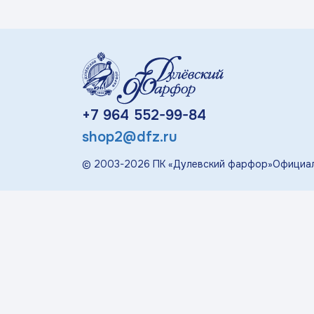
«П
Детская посуда
Дулевский Фарфор
+7 964 552-99-84
Авторские изделия
shop2@dfz.ru
Восстановленная
© 2003-
2026
ПК «Дулевский фарфор»
Официал
скульптура
Скульптура
современная
«Гордость России»
Менажницы