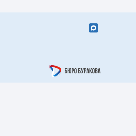
вый цветок»
«Кружевной
арабеск»
рный берег»
«Царский узор»