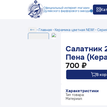
Официальный интернет-магазин
Ка
Дулевского фарфорового завода
Как заказать
Доставка и оплата
Ко
П
Сер
Салатник
Главная
Керамика цветная NEW!
Сери
Серии
210
мм
Салатник 
Пена
Белый фарфор
(Керамика)
Пена (Кер
700 ₽
Серия посуды Маша
выбирает жениха
В кор
Серия посуды Ситчик
Харакетристики
Тип товара:
Материал:
Серия посуды Гранат