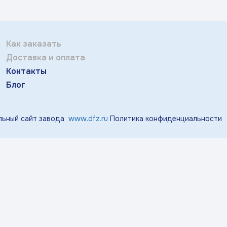
Отправить
тичка Королек»
«Мгновения весны»
«Розо
Заполняя и отправляя форму, вы соглашаетесь
c
политикой конфиденциальности
Как заказать
«Виноград»
«Маргаритки»
«Лазу
Доставка и оплата
Контакты
Блог
«Тропики»
«Магнолия»
ьный сайт завода
www.dfz.ru
Политика конфиденциальности