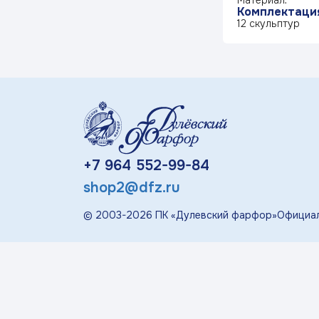
Материал:
«П
Комплектаци
12 скульптур
Детская посуда
Дулевский Фарфор
Авторские изделия
+7 964 552-99-84
Восстановленная
скульптура
shop2@dfz.ru
Скульптура
© 2003-
2026
ПК «Дулевский фарфор»
Официал
современная
«Гордость России»
Менажницы