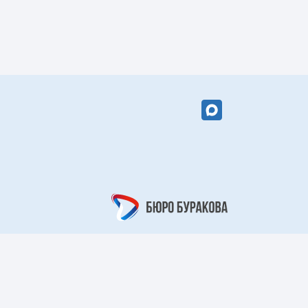
вый цветок»
«Кружевной
арабеск»
рный берег»
«Царский узор»