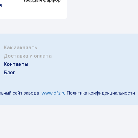
твердый фарфор
Отправить
тичка Королек»
«Мгновения весны»
«Розо
я
Заполняя и отправляя форму, вы соглашаетесь
c
политикой конфиденциальности
«Виноград»
«Маргаритки»
«Лазу
Как заказать
Доставка и оплата
«Тропики»
«Магнолия»
Контакты
Блог
ьный сайт завода
www.dfz.ru
Политика конфиденциальности