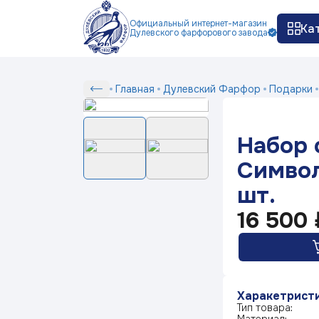
Официальный интернет-магазин
Ка
Дулевского фарфорового завода
Как заказать
Доставка и оплата
Ко
П
Сер
Набор
Главная
Дулевский Фарфор
Подарки
Серии
скульптур
Символы
Набор 
года
Белый фарфор
12
Символ
шт.
шт.
Серия посуды Маша
выбирает жениха
16 500 
Серия посуды Ситчик
Харакетрист
Серия посуды Гранат
Тип товара: