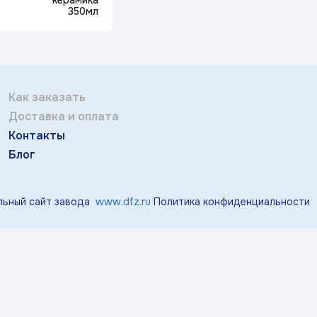
керамика
Отправить
тичка Королек»
«Мгновения весны»
«Розо
350мл
Заполняя и отправляя форму, вы соглашаетесь
c
политикой конфиденциальности
«Виноград»
«Маргаритки»
«Лазу
Как заказать
Доставка и оплата
Контакты
«Тропики»
«Магнолия»
Блог
ьный сайт завода
www.dfz.ru
Политика конфиденциальности