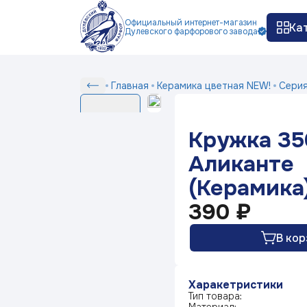
Официальный интернет-магазин
Ка
Дулевского фарфорового завода
Как заказать
Доставка и оплата
Ко
П
Сер
Кружка
Главная
Керамика цветная NEW!
Сери
Серии
350
мм
Кружка 35
Аликанте
Белый фарфор
(Керамика)
Аликанте
(Керамика
Серия посуды Маша
выбирает жениха
390 ₽
В кор
Серия посуды Ситчик
Харакетристики
Серия посуды Гранат
Тип товара: