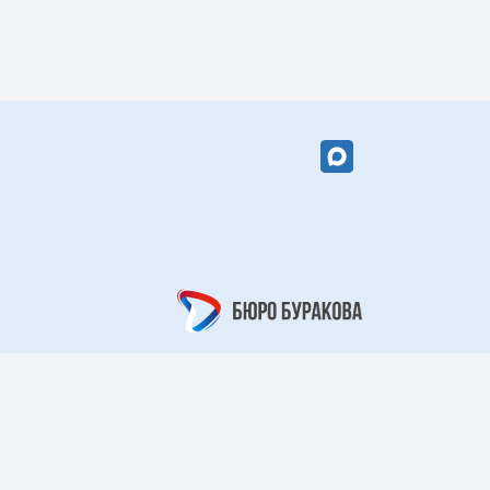
вый цветок»
«Кружевной
арабеск»
рный берег»
«Царский узор»