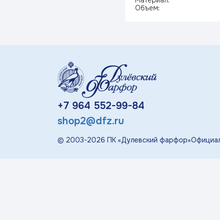
Материал:
«П
Объем:
Детская посуда
Дулевский Фарфор
Авторские изделия
+7 964 552-99-84
Восстановленная
shop2@dfz.ru
скульптура
© 2003-
2026
ПК «Дулевский фарфор»
Официал
Скульптура
современная
«Гордость России»
Менажницы