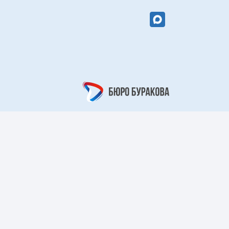
вый цветок»
«Кружевной
арабеск»
рный берег»
«Царский узор»