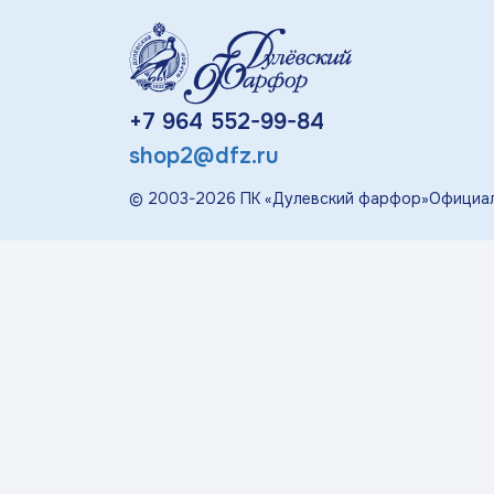
«П
Детская посуда
Дулевский Фарфор
+7 964 552-99-84
shop2@dfz.ru
Авторские изделия
© 2003-
2026
ПК «Дулевский фарфор»
Официал
Восстановленная
скульптура
Скульптура
современная
«Гордость России»
Менажницы