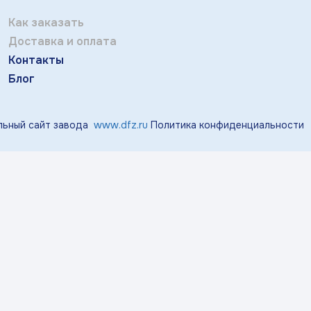
Отправить
тичка Королек»
«Мгновения весны»
«Розо
Как заказать
Заполняя и отправляя форму, вы соглашаетесь
Доставка и оплата
c
политикой конфиденциальности
Контакты
«Виноград»
«Маргаритки»
«Лазу
Блог
ьный сайт завода
www.dfz.ru
Политика конфиденциальности
«Тропики»
«Магнолия»