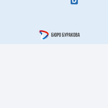
вый цветок»
«Кружевной
арабеск»
рный берег»
«Царский узор»