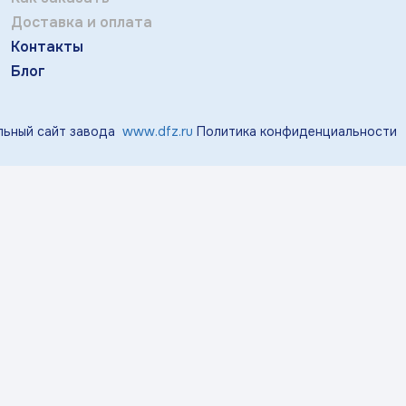
Отправить
тичка Королек»
«Мгновения весны»
«Розо
Доставка и оплата
Заполняя и отправляя форму, вы соглашаетесь
Контакты
c
политикой конфиденциальности
Блог
«Виноград»
«Маргаритки»
«Лазу
ьный сайт завода
www.dfz.ru
Политика конфиденциальности
«Тропики»
«Магнолия»