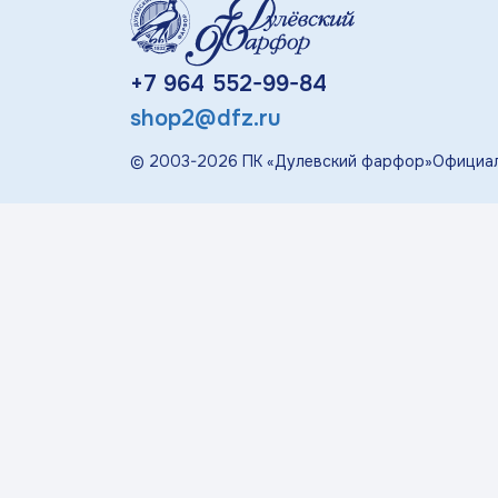
«П
Детская посуда
+7 964 552-99-84
shop2@dfz.ru
Дулевский Фарфор
© 2003-
2026
ПК «Дулевский фарфор»
Официал
Авторские изделия
Восстановленная
скульптура
Скульптура
современная
«Гордость России»
Менажницы