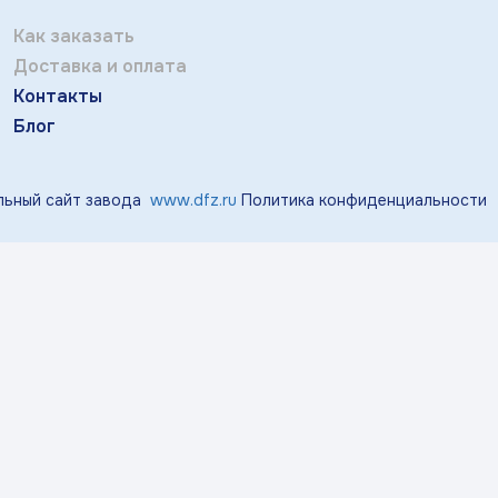
Отправить
тичка Королек»
«Мгновения весны»
«Розо
Как заказать
Заполняя и отправляя форму, вы соглашаетесь
Доставка и оплата
c
политикой конфиденциальности
Контакты
«Виноград»
«Маргаритки»
«Лазу
Блог
ьный сайт завода
www.dfz.ru
Политика конфиденциальности
«Тропики»
«Магнолия»