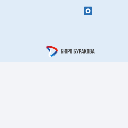
вый цветок»
«Кружевной
арабеск»
рный берег»
«Царский узор»