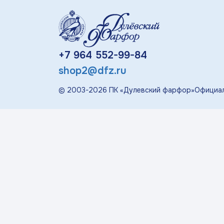
«П
Детская посуда
Дулевский Фарфор
+7 964 552-99-84
shop2@dfz.ru
Авторские изделия
© 2003-
2026
ПК «Дулевский фарфор»
Официал
Восстановленная
скульптура
Скульптура
современная
«Гордость России»
Менажницы