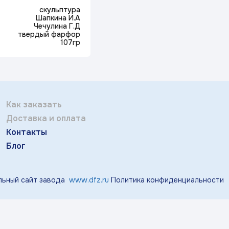
Отправить
тичка Королек»
«Мгновения весны»
«Розо
скульптура
Шапкина И.А
Заполняя и отправляя форму, вы соглашаетесь
Чечулина Г.Д
c
политикой конфиденциальности
твердый фарфор
107гр
«Виноград»
«Маргаритки»
«Лазу
«Тропики»
«Магнолия»
Как заказать
Доставка и оплата
Контакты
Блог
ьный сайт завода
www.dfz.ru
Политика конфиденциальности