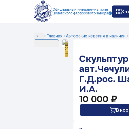
Официальный интернет-магазин
Ка
Дулевского фарфорового завода
Как заказать
Доставка и оплата
Ко
П
Сер
Скульптура"Потеха"
Главная
Авторские изделия в наличии
Серии
авт.Чечулина
Г.Д.рос.
Скульптур
Шапкина
Белый фарфор
И.А.
авт.Чечул
Г.Д.рос. 
Серия посуды Маша
выбирает жениха
И.А.
10 000 ₽
Серия посуды Ситчик
В кор
Серия посуды Гранат