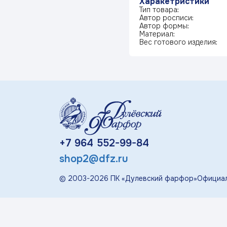
Харакетристики
«П
Тип товара:
Автор росписи:
Детская посуда
Автор формы:
Материал:
Вес готового изделия:
Дулевский Фарфор
Авторские изделия
Восстановленная
скульптура
+7 964 552-99-84
Скульптура
shop2@dfz.ru
современная
© 2003-
2026
ПК «Дулевский фарфор»
Официал
«Гордость России»
Менажницы