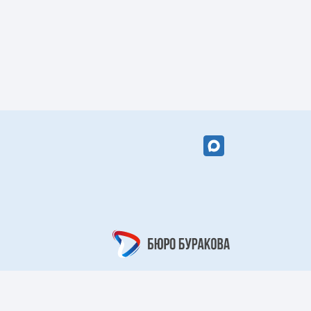
вый цветок»
«Кружевной
арабеск»
рный берег»
«Царский узор»