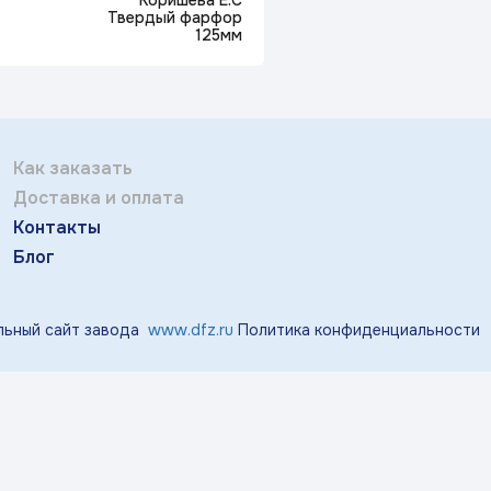
Коришева Е.С
Отправить
тичка Королек»
«Мгновения весны»
«Розо
Твердый фарфор
125мм
Заполняя и отправляя форму, вы соглашаетесь
c
политикой конфиденциальности
«Виноград»
«Маргаритки»
«Лазу
Как заказать
Доставка и оплата
«Тропики»
«Магнолия»
Контакты
Блог
ьный сайт завода
www.dfz.ru
Политика конфиденциальности