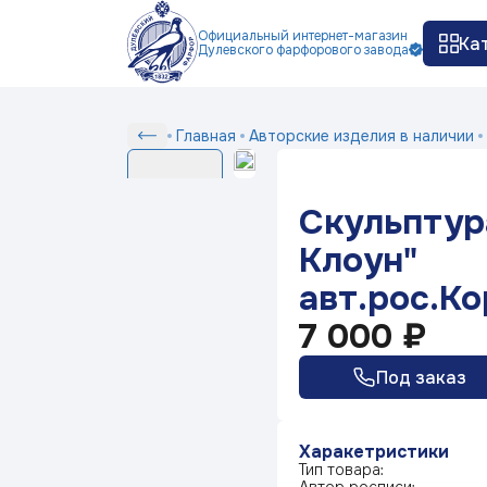
Официальный интернет-магазин
Ка
Дулевского фарфорового завода
Как заказать
Доставка и оплата
Ко
П
Сер
Скульптура"Подсвечник
Главная
Авторские изделия в наличии
Серии
Клоун"
авт.рос.Коришева
Скульптур
Е.С.
Белый фарфор
Клоун"
авт.рос.Ко
Серия посуды Маша
выбирает жениха
7 000 ₽
Под заказ
Серия посуды Ситчик
Харакетристики
Серия посуды Гранат
Тип товара: