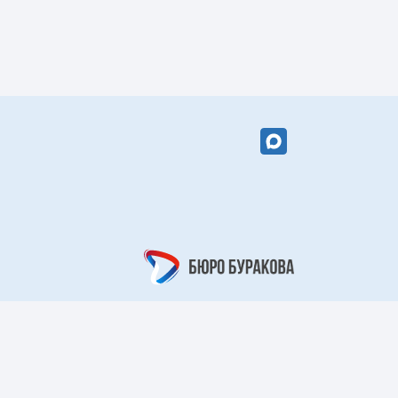
вый цветок»
«Кружевной
арабеск»
рный берег»
«Царский узор»