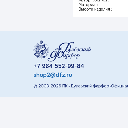
Автор росписи:
«П
Материал:
Высота изделия :
Детская посуда
Дулевский Фарфор
Авторские изделия
+7 964 552-99-84
Восстановленная
скульптура
shop2@dfz.ru
Скульптура
© 2003-
2026
ПК «Дулевский фарфор»
Официал
современная
«Гордость России»
Менажницы