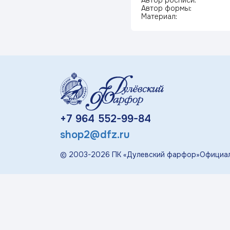
Автор росписи:
«П
Автор формы:
Материал:
Детская посуда
Дулевский Фарфор
Авторские изделия
+7 964 552-99-84
Восстановленная
скульптура
shop2@dfz.ru
Скульптура
© 2003-
2026
ПК «Дулевский фарфор»
Официал
современная
«Гордость России»
Менажницы