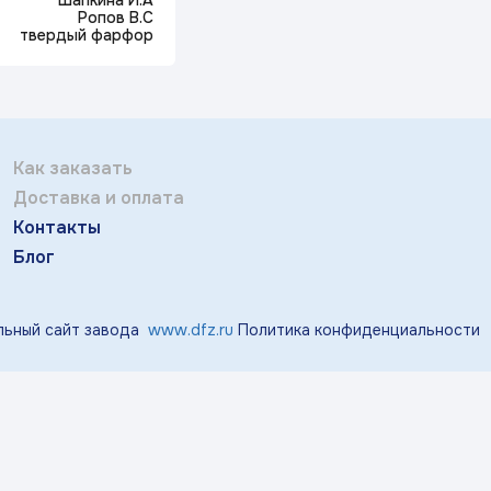
Шапкина И.А
Отправить
тичка Королек»
«Мгновения весны»
«Розо
Ропов В.С
твердый фарфор
Заполняя и отправляя форму, вы соглашаетесь
c
политикой конфиденциальности
«Виноград»
«Маргаритки»
«Лазу
Как заказать
Доставка и оплата
«Тропики»
«Магнолия»
Контакты
Блог
ьный сайт завода
www.dfz.ru
Политика конфиденциальности