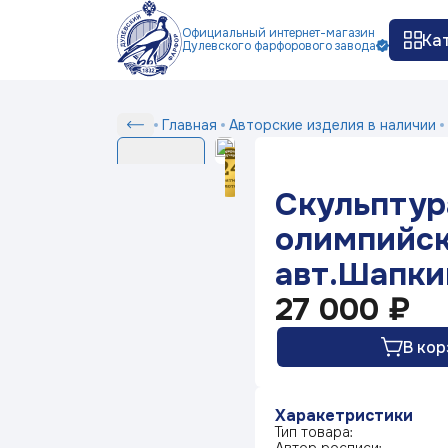
Официальный интернет-магазин
Ка
Дулевского фарфорового завода
Как заказать
Доставка и оплата
Ко
П
Сер
Скульптура"Мишка
Главная
Авторские изделия в наличии
Серии
олимпийский"
авт.Шапкина
Скульпту
И.А.
Белый фарфор
олимпийск
авт.Шапки
Серия посуды Маша
выбирает жениха
27 000 ₽
В кор
Серия посуды Ситчик
Харакетристики
Серия посуды Гранат
Тип товара: