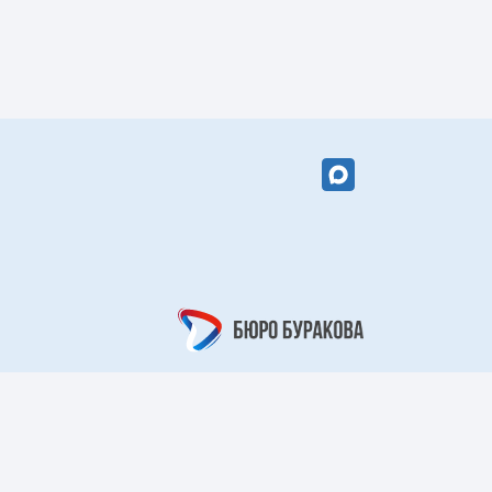
вый цветок»
«Кружевной
арабеск»
рный берег»
«Царский узор»