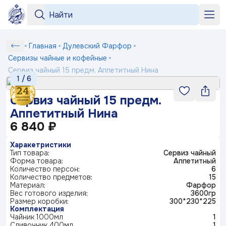
Серии
Серии
«Бузина»
«На лугу»
+7 964 552-99-84
Сервиз
Главная
Дулевский Фарфор
Любимый
Подтверждение
Вход
Под заказ
рецепт
чайный
shop2@dfz.ru
Сервизы чайные и кофейные
Номер телефона
Белый
Товар
Подтвердить
15
Сервиз чайный 15 предм. Аппетитный Нина
фарфор
Как заказать
1
/
6
«Яблони
предм.
Отмена
в цвету»
Серия
Аппетитный
«Английская
«Пионы»
Доставка и оплата
ФИО
Сервиз чайный 15 предм.
посуды
Получить код
деревня»
Нина
Маша
Аппетитный Нина
выбирает
Контакты
Заполняя и отправляя форму, вы соглашаетесь
жениха
6 840 ₽
Телефон*
c
политикой конфиденциальности
Блог
Серия
«Мейсенский
«Карусель»
«Геометрия»
Харакетристики
посуды
букет»
Ситчик
Тип товара:
Сервиз чайный
Комментарий
Форма товара:
Аппетитный
Количество персон:
6
«Райские
«Тыква»
Серия
© 2003-
Количество предметов:
2026
ПК «Дулевский фарфор»
ландыши»
15
посуды
«Букет»
Официальный сайт завода
Материал:
www.dfz.ru
Фарфор
Гранат
Вес готового изделия:
3600гр
Политика конфиденциальности
Размер коробки:
300*230*225
Комплектация
Детская
Отправить
Чайник 1000мл
1
посуда
«Птичка
«Мгновения
«Розовый
Сливочник 400мл
1