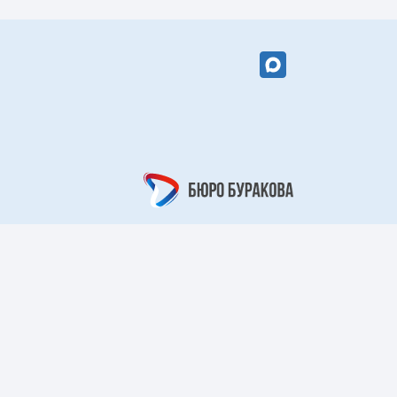
вый цветок»
«Кружевной
арабеск»
рный берег»
«Царский узор»