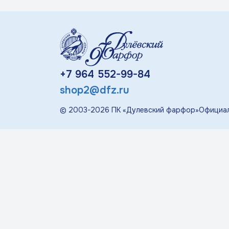
«П
Детская посуда
Дулевский Фарфор
+7 964 552-99-84
Авторские изделия
shop2@dfz.ru
© 2003-
2026
ПК «Дулевский фарфор»
Официал
Восстановленная
скульптура
Скульптура
современная
«Гордость России»
Менажницы