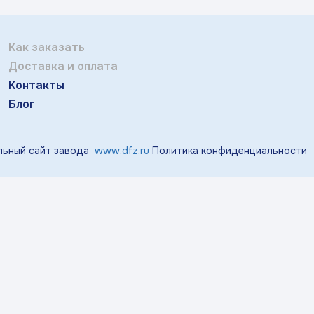
Отправить
тичка Королек»
«Мгновения весны»
«Розо
Заполняя и отправляя форму, вы соглашаетесь
c
политикой конфиденциальности
Как заказать
Доставка и оплата
«Виноград»
«Маргаритки»
«Лазу
Контакты
Блог
«Тропики»
«Магнолия»
ьный сайт завода
www.dfz.ru
Политика конфиденциальности