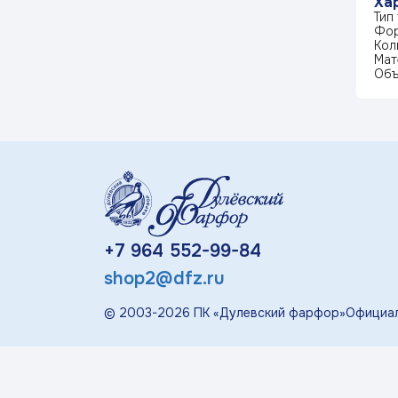
Ха
«П
Тип
Фор
Детская посуда
Кол
Мат
Объ
Дулевский Фарфор
Авторские изделия
Восстановленная
скульптура
+7 964 552-99-84
Скульптура
shop2@dfz.ru
современная
© 2003-
2026
ПК «Дулевский фарфор»
Официал
«Гордость России»
Менажницы