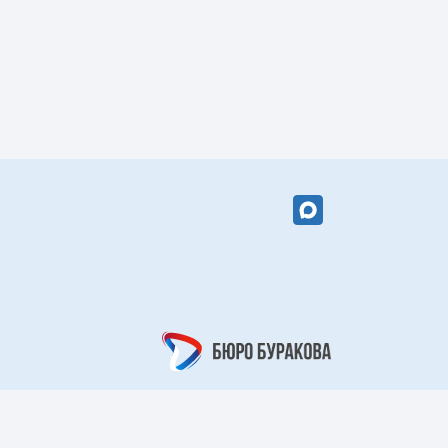
вый цветок»
«Кружевной
арабеск»
рный берег»
«Царский узор»