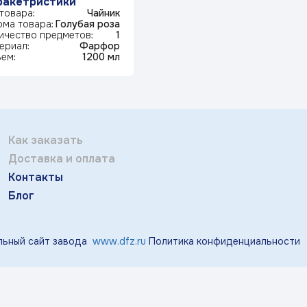
ракетристики
Отправить
тичка Королек»
«Мгновения весны»
«Розо
 товара:
Чайник
ма товара:
Голубая роза
Заполняя и отправляя форму, вы соглашаетесь
ичество предметов:
1
c
политикой конфиденциальности
ериал:
Фарфор
ем:
1200 мл
«Виноград»
«Маргаритки»
«Лазу
«Тропики»
«Магнолия»
Как заказать
Доставка и оплата
Контакты
Блог
ьный сайт завода
www.dfz.ru
Политика конфиденциальности