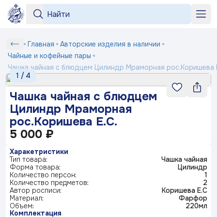
Серии
Серии
«Бузина»
«На лугу»
+7 964 552-99-84
Чашка
Главная
Авторские изделия в наличии
Любимый
Подтверждение
Вход
Под заказ
рецепт
чайная
shop2@dfz.ru
Чайные и кофейные пары
Номер телефона
Белый
Товар
Подтвердить
с
Чашка чайная с блюдцем Цилиндр Мраморная рос.Коришева Е
фарфор
Как заказать
1
/
4
«Яблони
блюдцем
Отмена
в цвету»
Серия
Цилиндр
«Английская
«Пионы»
Доставка и оплата
ФИО
Чашка чайная с блюдцем
посуды
Получить код
деревня»
Мраморная
Маша
Цилиндр Мраморная
выбирает
Контакты
Заполняя и отправляя форму, вы соглашаетесь
рос.Коришева
жениха
рос.Коришева Е.С.
Телефон*
c
политикой конфиденциальности
Е.С.
5 000 ₽
Блог
Серия
«Мейсенский
«Карусель»
«Геометрия»
посуды
букет»
Ситчик
Комментарий
Харакетристики
Тип товара:
Чашка чайная
«Райские
«Тыква»
Серия
Форма товара:
Цилиндр
© 2003-
2026
ПК «Дулевский фарфор»
ландыши»
посуды
Количество персон:
1
«Букет»
Официальный сайт завода
www.dfz.ru
Гранат
Количество предметов:
2
Политика конфиденциальности
Автор росписи:
Коришева Е.С
Материал:
Фарфор
Детская
Объем:
220мл
Отправить
посуда
«Птичка
«Мгновения
«Розовый
Комплектация