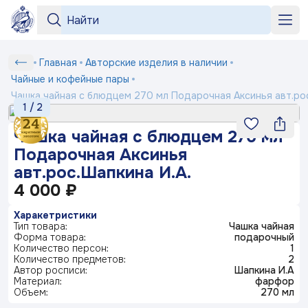
Серии
Серии
«Бузина»
«На лугу»
+7 964 552-99-84
Чашка
Главная
Авторские изделия в наличии
Любимый
Подтверждение
Вход
Под заказ
рецепт
чайная
shop2@dfz.ru
Чайные и кофейные пары
Номер телефона
Белый
Товар
Подтвердить
с
Чашка чайная с блюдцем 270 мл Подарочная Аксинья авт.рос
фарфор
Как заказать
1
/
2
«Яблони
блюдцем
Отмена
в цвету»
Серия
270
«Английская
«Пионы»
Доставка и оплата
ФИО
Чашка чайная с блюдцем 270 мл
посуды
Получить код
деревня»
мл
Маша
Подарочная Аксинья
выбирает
Контакты
Заполняя и отправляя форму, вы соглашаетесь
Подарочная
жениха
авт.рос.Шапкина И.А.
Телефон*
c
политикой конфиденциальности
Аксинья
4 000 ₽
Блог
Серия
«Мейсенский
«Карусель»
«Геометрия»
авт.рос.Шапкина
посуды
букет»
Ситчик
И.А.
Комментарий
Харакетристики
Тип товара:
Чашка чайная
«Райские
«Тыква»
Серия
Форма товара:
подарочный
© 2003-
2026
ПК «Дулевский фарфор»
ландыши»
посуды
Количество персон:
1
«Букет»
Официальный сайт завода
www.dfz.ru
Гранат
Количество предметов:
2
Политика конфиденциальности
Автор росписи:
Шапкина И.А
Материал:
фарфор
Детская
Объем:
270 мл
Отправить
посуда
«Птичка
«Мгновения
«Розовый