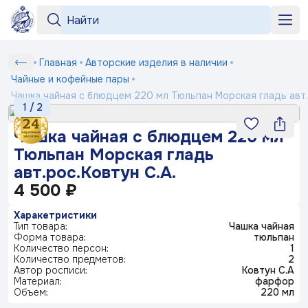
Серии
Серии
«Бузина»
«На лугу»
+7 964 552-99-84
Чашка
Главная
Авторские изделия в наличии
Любимый
Подтверждение
Вход
Под заказ
рецепт
чайная
shop2@dfz.ru
Чайные и кофейные пары
Номер телефона
Белый
Товар
Подтвердить
с
Чашка чайная с блюдцем 220 мл Тюльпан Морская гладь авт.
фарфор
Как заказать
1
/
2
«Яблони
блюдцем
Отмена
в цвету»
Серия
220
«Английская
«Пионы»
Доставка и оплата
ФИО
Чашка чайная с блюдцем 220 мл
посуды
Получить код
деревня»
мл
Маша
Тюльпан Морская гладь
выбирает
Контакты
Заполняя и отправляя форму, вы соглашаетесь
Тюльпан
жениха
авт.рос.Ковтун С.А.
Телефон*
c
политикой конфиденциальности
Морская
4 500 ₽
Блог
Серия
«Мейсенский
«Карусель»
«Геометрия»
гладь
посуды
букет»
Ситчик
авт.рос.Ковтун
Комментарий
Харакетристики
С.А.
Тип товара:
Чашка чайная
«Райские
«Тыква»
Серия
Форма товара:
тюльпан
© 2003-
2026
ПК «Дулевский фарфор»
ландыши»
посуды
Количество персон:
1
«Букет»
Официальный сайт завода
www.dfz.ru
Гранат
Количество предметов:
2
Политика конфиденциальности
Автор росписи:
Ковтун С.А
Материал:
фарфор
Детская
Объем:
220 мл
Отправить
посуда
«Птичка
«Мгновения
«Розовый